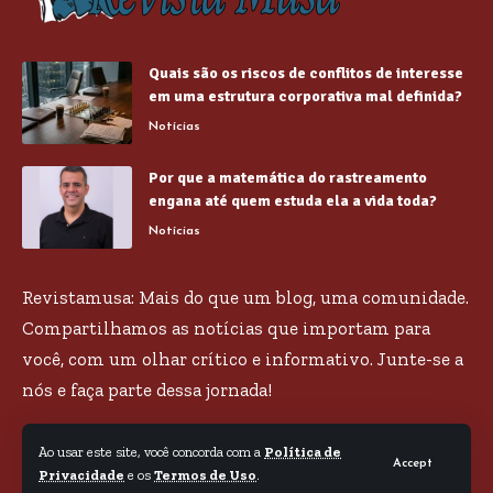
Quais são os riscos de conflitos de interesse
em uma estrutura corporativa mal definida?
Notícias
Por que a matemática do rastreamento
engana até quem estuda ela a vida toda?
Notícias
Revistamusa: Mais do que um blog, uma comunidade.
Compartilhamos as notícias que importam para
você, com um olhar crítico e informativo. Junte-se a
nós e faça parte dessa jornada!
Ao usar este site, você concorda com a
Política de
Accept
Privacidade
e os
Termos de Uso
.
© Revista Musa -
contato@revistamusa.com.br
- tel.(11)91754-6532