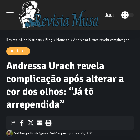
Aa
Font
Resizer
Revista Musa Notícias
>
Blog
>
Notícias
>
Andressa Urach revela complicação após alterar a cor dos olhos: “Já tô arrependida”
NOTÍCIAS
Andressa Urach revela
complicação após alterar a
cor dos olhos: “Já tô
arrependida”
Por
Diego Rodríguez Velázquez
junho 25, 2025