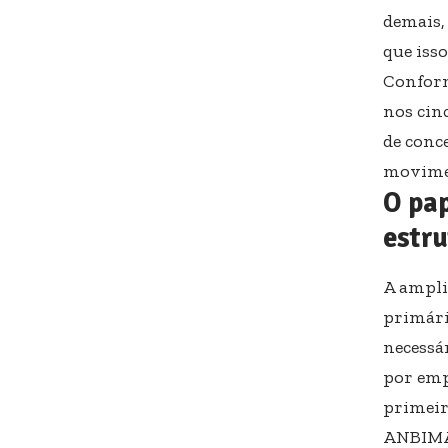
demais,
que isso
Conform
nos cin
de conc
movimen
O pap
estru
A ampli
primári
necessá
por emp
primeir
ANBIMA,