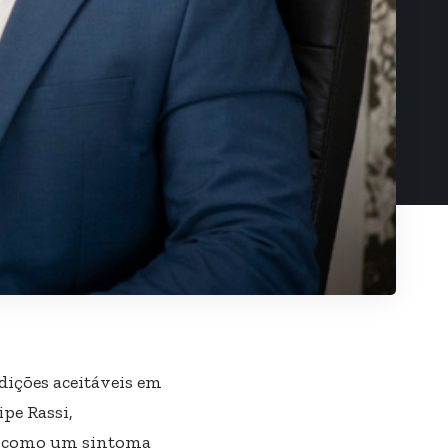
dições aceitáveis em
pe Rassi,
io como um sintoma