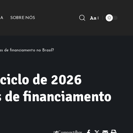
Aa
IA
SOBRE NÓS
Font
Resizer
as de financiamento no Brasil?
 ciclo de 2026
s de financiamento
Compartilhar