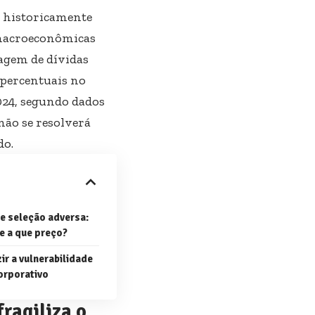
, historicamente
 macroeconômicas
lagem de dívidas
 percentuais no
024, segundo dados
não se resolverá
do.
e seleção adversa:
e a que preço?
r a vulnerabilidade
orporativo
ragiliza o