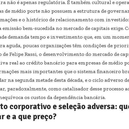
ira não é apenas regulatória. É também cultural e oper
s de médio porte não possuem a estrutura de governan
rmações e o histórico de relacionamento com investidor
 emissão bem-sucedida no mercado de capitais exige. C
ade demanda tempo e investimento que, em um momen
ira aguda, poucas organizações têm condições de priori
o de Felipe Rassi, o desenvolvimento do mercado de cap
tiva real ao crédito bancário para empresas de médio p
rmações mais importantes que o sistema financeiro bra
dar na segunda metade desta década, e o ciclo adverso d
ar, paradoxalmente, como catalisador desse processo a
nequívoca os custos da dependência bancária.
to corporativo e seleção adversa: 
r e a que preço?