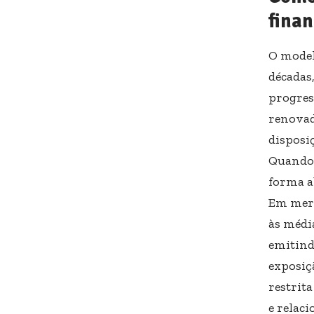
fina
O model
décadas
progres
renovad
disposi
Quando 
forma a
Em merc
às médi
emitind
exposiçã
restrit
e relac