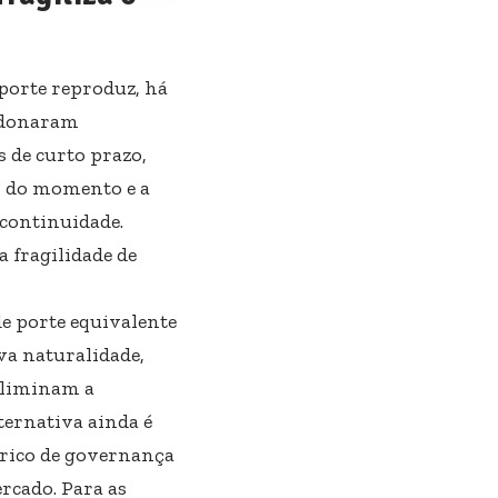
porte reproduz, há
ndonaram
 de curto prazo,
r do momento e a
 continuidade.
a fragilidade de
e porte equivalente
va naturalidade,
 eliminam a
lternativa ainda é
órico de governança
rcado. Para as