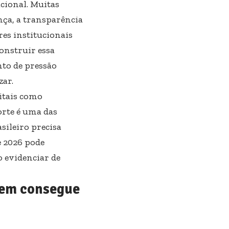
acional. Muitas
ça, a transparência
es institucionais
onstruir essa
to de pressão
zar.
itais como
orte é uma das
sileiro precisa
e 2026 pode
o evidenciar de
quem consegue