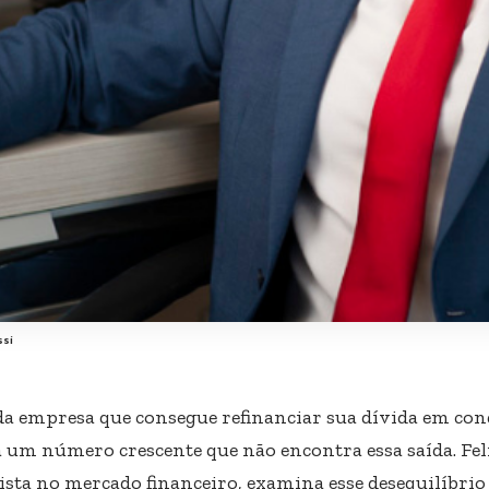
ssi
da empresa que consegue refinanciar sua dívida em con
á um número crescente que não encontra essa saída. Feli
lista no mercado financeiro, examina esse desequilíbr