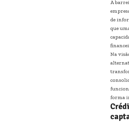
A barre
empresa
de info
que uma
capacid
finance
Na visã
alterna
transfo
consoli
funcion
forma i
Crédi
capta