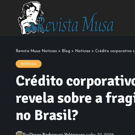
Revista Musa Notícias
>
Blog
>
Notícias
>
Crédito corporativo s
NOTÍCIAS
Crédito corporativo
revela sobre a fra
no Brasil?
Por
Diego Rodríguez Velázquez
junho 30, 2026