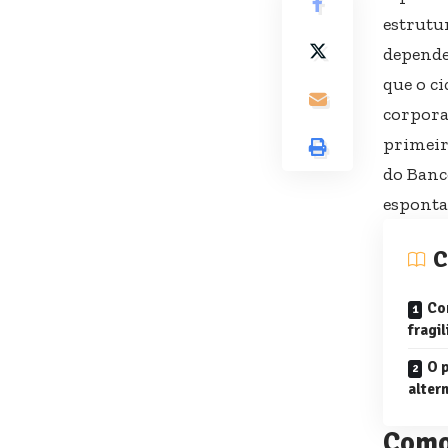
estrutu
depende
que o c
corpora
primeir
do Banc
esponta
C
Co
fragi
O 
altern
Como 