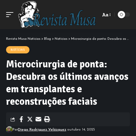
Aa
Font
Resizer
Revista Musa Notícias
>
Blog
>
Notícias
>
Microcirurgia de ponta: Descubra os últimos avanços em transplantes e reconstruções faciais
NOTÍCIAS
Microcirurgia de ponta:
Descubra os últimos avanços
em transplantes e
reconstruções faciais
Por
Diego Rodríguez Velázquez
outubro 14, 2025