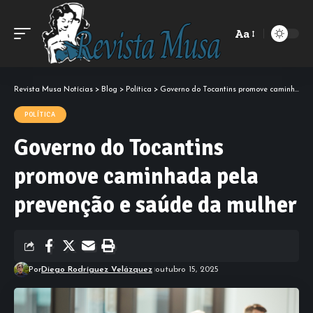
Aa
Font
Resizer
Revista Musa Notícias
>
Blog
>
Política
>
Governo do Tocantins promove caminhada pela prevenção e saúde da mulher
POLÍTICA
Governo do Tocantins
promove caminhada pela
prevenção e saúde da mulher
Por
Diego Rodríguez Velázquez
outubro 15, 2025