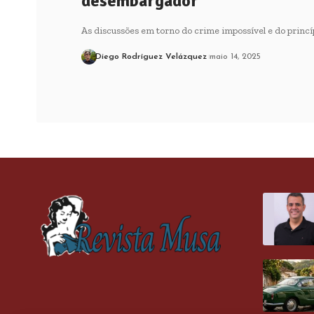
desembargador
As discussões em torno do crime impossível e do princí
Diego Rodríguez Velázquez
maio 14, 2025