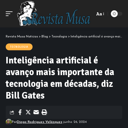
Aa
Font
Resizer
Revista Musa Notícias
>
Blog
>
Tecnologia
>
Inteligência artificial é avanço mais importante da tecnologia em décadas, diz Bill Gates
TECNOLOGIA
Inteligência artificial é
avanço mais importante da
tecnologia em décadas, diz
Bill Gates
Por
Diego Rodríguez Velázquez
junho 26, 2024