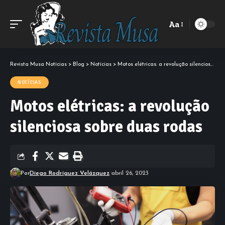
Aa
Font
Resizer
Revista Musa Notícias
>
Blog
>
Notícias
>
Motos elétricas: a revolução silenciosa sobre duas rodas
NOTÍCIAS
Motos elétricas: a revolução
silenciosa sobre duas rodas
Por
Diego Rodríguez Velázquez
abril 26, 2023