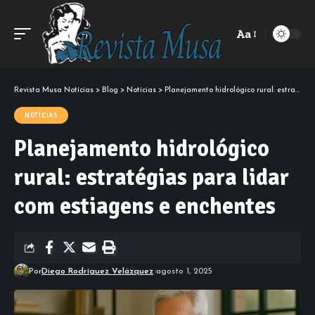
Aa
Font
Resizer
Revista Musa Notícias
>
Blog
>
Notícias
>
Planejamento hidrológico rural: estratégias para lidar com estiagens e enchentes
NOTÍCIAS
Planejamento hidrológico
rural: estratégias para lidar
com estiagens e enchentes
Por
Diego Rodríguez Velázquez
agosto 1, 2025