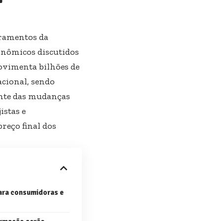
bramentos da
conômicos discutidos
movimenta bilhões de
acional, sendo
ante das mudanças
istas e
reço final dos
ara consumidoras e