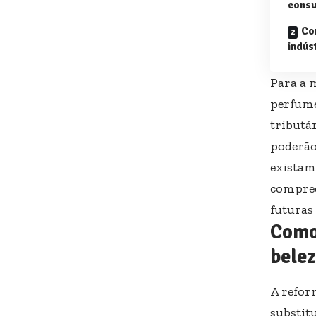
consu
Com
indús
Para a 
perfume
tributár
poderão
existam
compree
futuras
Como 
bele
A refor
substit