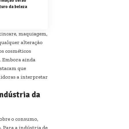
ormação serão
turo da beleza
skincare, maquiagem,
qualquer alteração
 os cosméticos
s. Embora ainda
estacam que
doras a interpretar
indústria da
sobre o consumo,
 Para a indústria de