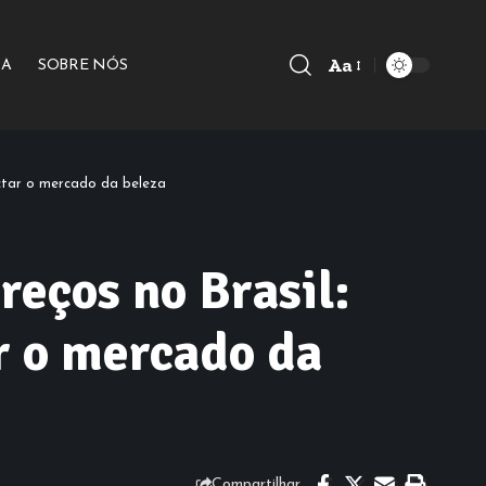
Aa
IA
SOBRE NÓS
Font
Resizer
ctar o mercado da beleza
eços no Brasil:
r o mercado da
Compartilhar