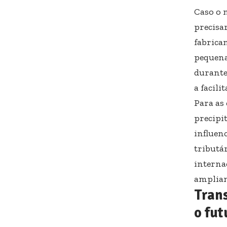
Caso o 
precisa
fabrica
pequena
durante
a facil
Para as
precipi
influen
tributá
interna
amplian
Tran
o fut