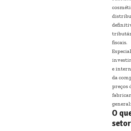
cosméti
distrib
definit
tributá
fiscais.
Especia
investi
e inter
da comp
preços 
fabrica
general
O qu
setor