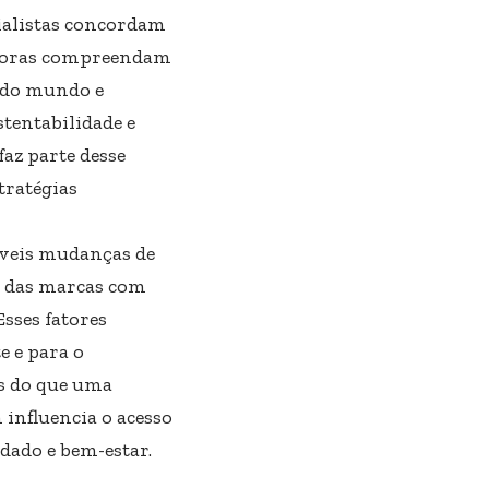
ialistas concordam
idoras compreendam
s do mundo e
tentabilidade e
faz parte desse
tratégias
íveis mudanças de
o das marcas com
Esses fatores
 e para o
s do que uma
 influencia o acesso
idado e bem-estar.