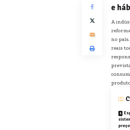
e háb
A indús
reforma
no país
reais t
respons
prevista
consumi
produto
C
Es
siste
preço