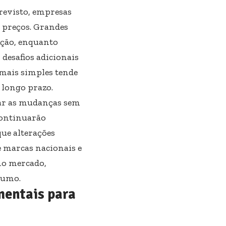
revisto, empresas
e preços. Grandes
ação, enquanto
desafios adicionais
mais simples tende
 longo prazo.
ar as mudanças sem
continuarão
que alterações
e marcas nacionais e
 no mercado,
sumo.
mentais para