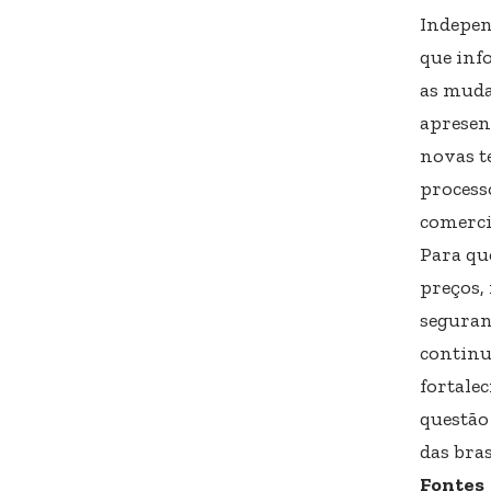
Indepen
que inf
as muda
apresen
novas te
process
comerci
Para qu
preços,
seguranç
continu
fortale
questão
das bra
Fontes