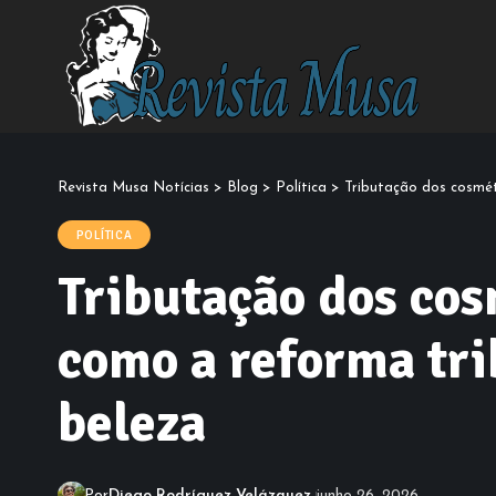
Revista Musa Notícias
>
Blog
>
Política
>
Tributação dos cosmét
POLÍTICA
Tributação dos cos
como a reforma tri
beleza
Por
Diego Rodríguez Velázquez
junho 26, 2026