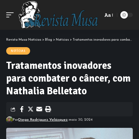
Aa
Font
Resizer
Revista Musa Notícias
>
Blog
>
Notícias
>
Tratamentos inovadores para combater o câncer, com Nathalia Belletato
NOTÍCIAS
Tratamentos inovadores
para combater o câncer, com
Nathalia Belletato
Por
Diego Rodríguez Velázquez
maio 30, 2024